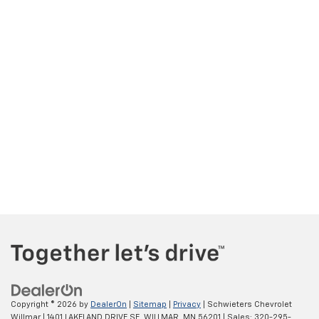
Copyright © 2026
by
DealerOn
|
Sitemap
|
Privacy
| Schwieters Chevrolet
Willmar
|
1401 LAKELAND DRIVE SE,
WILLMAR,
MN
56201
| Sales:
320-295-